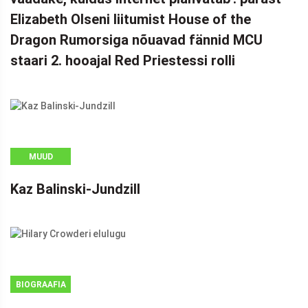
Elizabeth Olseni liitumist House of the
Dragon Rumorsiga nõuavad fännid MCU
staari 2. hooajal Red Priestessi rolli
MUUD
Kaz Balinski-Jundzill
BIOGRAAFIA