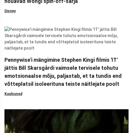
nõuavad Wongi spin-off-sarja
Disney
Pennywise'i mängimine Stephen Kingi filmis 'IT'
jättis Bill Skarsgårdi vaimsele tervisele tohutu
emotsionaalse mõju, paljastab, et ta tundis end
võtteplatsil isoleerituna teiste näitlejate poolt
Kuulsused