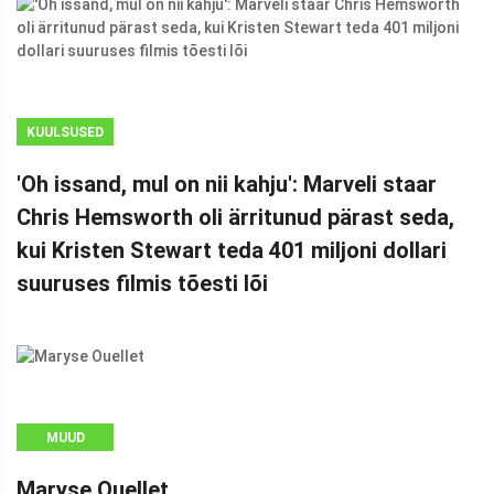
KUULSUSED
'Oh issand, mul on nii kahju': Marveli staar
Chris Hemsworth oli ärritunud pärast seda,
kui Kristen Stewart teda 401 miljoni dollari
suuruses filmis tõesti lõi
MUUD
Maryse Ouellet