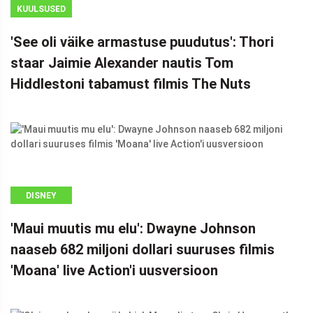
KUULSUSED
'See oli väike armastuse puudutus': Thori
staar Jaimie Alexander nautis Tom
Hiddlestoni tabamust filmis The Nuts
DISNEY
'Maui muutis mu elu': Dwayne Johnson
naaseb 682 miljoni dollari suuruses filmis
'Moana' live Action'i uusversioon