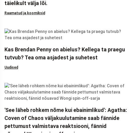
täielikult välja lõi.
Raamatud ja koomiksid
Kas Brendan Penny on abielus? Kellega ta praegu
tutvub? Tea oma asjadest ja suhetest
Uudised
'See läheb rohkem nõme kui ebainimlikud': Agatha:
Coven of Chaos väljakuulutamine saab fännide
pettumust valmistava reaktsiooni, fännid