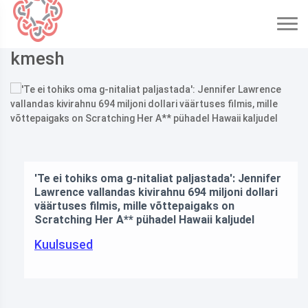
kmesh
'Te ei tohiks oma g-nitaliat paljastada': Jennifer
Lawrence vallandas kivirahnu 694 miljoni dollari
väärtuses filmis, mille võttepaigaks on
Scratching Her A** pühadel Hawaii kaljudel
Kuulsused