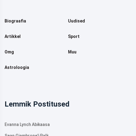
Biograafia
Uudised
Artikkel
Sport
Omg
Muu
Astroloogia
Lemmik Postitused
Evanna Lynch Abikaasa
Sean Giambrone'i Palk